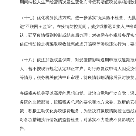
期间纳税人生产经营情况发生变化而降低其增值税发票领用数
（十七）优化税务执法方式。
进一步落实“无风险不检查、无
进“互联网＋监管”。
在疫情防控期间，减少或推迟直接入户检
认，延至疫情得到控制或结束后办理；
对确需在办税服务厅实
借疫情防控之机骗取税收优惠或虚开骗税等涉税违法行为，要
（十八）依法加强权益保障。
对受疫情影响逾期申报或逾期报
人，暂不按现行规定认定非正常户。
对行政复议申请人因受疫
等情形，税务机关依法中止审理，待疫情影响消除后及时恢复
各级税务机关要以高度的思想自觉、政治自觉和行动自觉，深
务院的决策部署，按照税务总局的要求和地方党委、政府的安
策，积极主动优化办税缴费服务，为坚决打赢疫情防控阻击战
对各项措施执行情况的监督检查，对落实不力造成不良影响的
告。