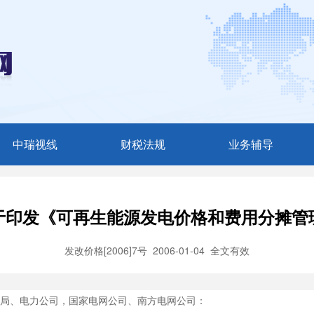
中瑞视线
财税法规
业务辅导
媒体聚焦
税收法规
最新咨询
中瑞动态
财会法规
财税文苑
于印发《可再生能源发电价格和费用分摊管
审计法规
图文辅导
发改价格[2006]7号
2006-01-04
全文有效
其他法规
政策解读
局、电力公司，国家电网公司、南方电网公司：