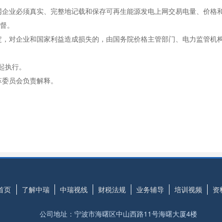
企业必须真实、完整地记载和保存可再生能源发电上网交易电量、价格和
督。
，对企业和国家利益造成损失的，由国务院价格主管部门、电力监管机构
起执行。
委员会负责解释。
首页
了解中瑞
中瑞视线
财税法规
业务辅导
培训视频
资
公司地址：宁波市海曙区中山西路11号海曙大厦4楼