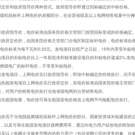
定价和政府指导价两种形式。政府指导价即通过招标确定的中标价格。
机组标杆上网电价的差额部分，在全国省级及以上电网销售电量中分摊
政府指导价，电价标准由国务院价格主管部门按照招标形成的价格确定
府定价的，由国务院价格主管部门分地区制定标杆电价，电价标准由各省
电价标准为每千瓦时0.25元。发电项目自投产之日起，15年内享受补贴
电项目的补贴电价比上一年新批准和核准建设项目的补贴电价递减2%.发
燃煤电厂的标杆电价，不享受补贴电价。
发电项目，上网电价实行政府指导价，即按中标确定的价格执行，但不
热能发电项目上网电价实行政府定价，其电价标准由国务院价格主管部门
，对用户的销售电价执行当地省级电网的分类销售电价。
生能源电量，电价按可再生能源发电价格加上电网平均输配电价执行。
价高于当地脱硫燃煤机组标杆上网电价的部分、国家投资或补贴建设的公
，以及可再生能源发电项目接网费用等，通过向电力用户征收电价附加的
及以上电网企业服务范围内的电力用户（包括省网公司的趸售对象、自备